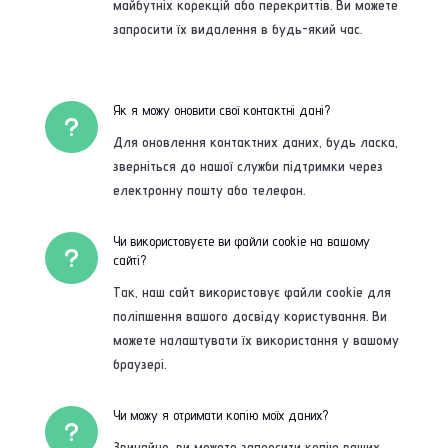
майбутніх корекцій або перекриттів. Ви можете
запросити їх видалення в будь-який час.
Як я можу оновити свої контактні дані?
u
Для оновлення контактних даних, будь ласка,
зверніться до нашої служби підтримки через
електронну пошту або телефон.
Чи використовуєте ви файли cookie на вашому
u
сайті?
Так, наш сайт використовує файли cookie для
поліпшення вашого досвіду користування. Ви
можете налаштувати їх використання у вашому
браузері.
Чи можу я отримати копію моїх даних?
u
Звичайно, ви можете запросити копію ваших