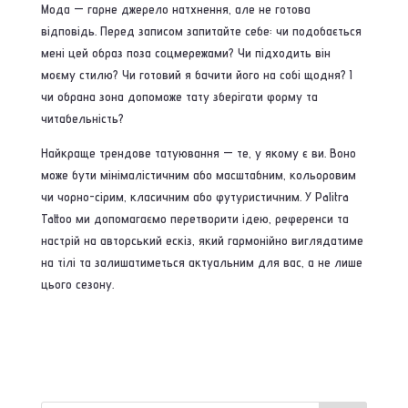
Мода — гарне джерело натхнення, але не готова
відповідь. Перед записом запитайте себе: чи подобається
мені цей образ поза соцмережами? Чи підходить він
моєму стилю? Чи готовий я бачити його на собі щодня? І
чи обрана зона допоможе тату зберігати форму та
читабельність?
Найкраще трендове татуювання — те, у якому є ви. Воно
може бути мінімалістичним або масштабним, кольоровим
чи чорно-сірим, класичним або футуристичним. У Palitra
Tattoo ми допомагаємо перетворити ідею, референси та
настрій на авторський ескіз, який гармонійно виглядатиме
на тілі та залишатиметься актуальним для вас, а не лише
цього сезону.