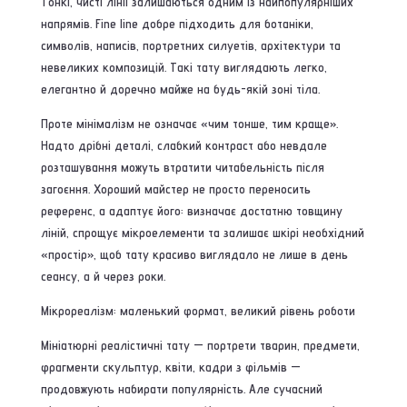
Тонкі, чисті лінії залишаються одним із найпопулярніших
напрямів. Fine line добре підходить для ботаніки,
символів, написів, портретних силуетів, архітектури та
невеликих композицій. Такі тату виглядають легко,
елегантно й доречно майже на будь-якій зоні тіла.
Проте мінімалізм не означає «чим тонше, тим краще».
Надто дрібні деталі, слабкий контраст або невдале
розташування можуть втратити читабельність після
загоєння. Хороший майстер не просто переносить
референс, а адаптує його: визначає достатню товщину
ліній, спрощує мікроелементи та залишає шкірі необхідний
«простір», щоб тату красиво виглядало не лише в день
сеансу, а й через роки.
Мікрореалізм: маленький формат, великий рівень роботи
Мініатюрні реалістичні тату — портрети тварин, предмети,
фрагменти скульптур, квіти, кадри з фільмів —
продовжують набирати популярність. Але сучасний