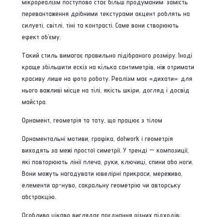
мікрореалізм поступово стає більш продуманим: замість
перевантаження дрібними текстурами акцент роблять на
силуеті, світлі, тіні та контрасті. Саме вони створюють
ефект об’єму.
Такий стиль вимагає правильно підібраного розміру. Іноді
краще збільшити ескіз на кілька сантиметрів, ніж отримати
красиву лише на фото роботу. Реалізм має «дихати»: для
нього важливі місце на тілі, якість шкіри, догляд і досвід
майстра.
Орнамент, геометрія та тату, що працює з тілом
Орнаментальні мотиви, графіка, dotwork і геометрія
виходять за межі простої симетрії. У тренді — композиції,
які повторюють лінії плеча, руки, ключиці, спини або ноги.
Вони можуть нагадувати ювелірні прикраси, мереживо,
елементи ар-нуво, сакральну геометрію чи авторську
абстракцію.
Особливо цікаво виглядає поєднання різних підходів: