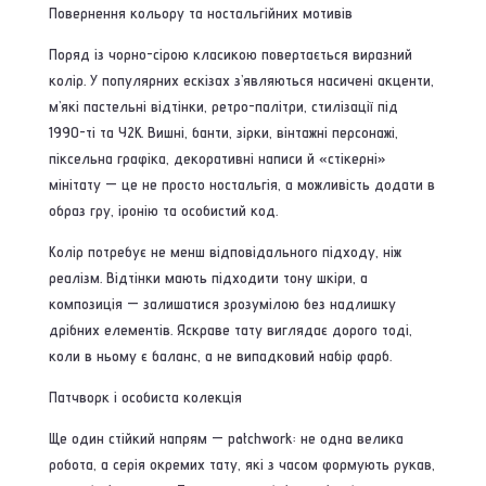
Повернення кольору та ностальгійних мотивів
Поряд із чорно-сірою класикою повертається виразний
колір. У популярних ескізах з’являються насичені акценти,
м’які пастельні відтінки, ретро-палітри, стилізації під
1990-ті та Y2K. Вишні, банти, зірки, вінтажні персонажі,
піксельна графіка, декоративні написи й «стікерні»
мінітату — це не просто ностальгія, а можливість додати в
образ гру, іронію та особистий код.
Колір потребує не менш відповідального підходу, ніж
реалізм. Відтінки мають підходити тону шкіри, а
композиція — залишатися зрозумілою без надлишку
дрібних елементів. Яскраве тату виглядає дорого тоді,
коли в ньому є баланс, а не випадковий набір фарб.
Патчворк і особиста колекція
Ще один стійкий напрям — patchwork: не одна велика
робота, а серія окремих тату, які з часом формують рукав,