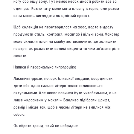
ногу або іншу зону. Тут немає необхідності робити все за
один раз. Кожне тату може мати власну історію, але разом
вони мають виглядати як цілісний проєкт.
Щоб колекція не перетворилася на хаос, варто відразу
продумати стиль, контраст, масштаб і вільні зони. Майстер
може скласти план на майбутнє: визначити, де залишити
повітря, як розмістити великі акценти та чим зв’язати різні
сюжети.
Написи й персональна типографіка
Лаконічні фрази, почерк близької людини, координати,
дати або одна сильна літера також залишаються
актуальними. Але напис повинен бути читабельним, а не
лише «красивим у макеті». Важливо підібрати шрифт,
розмір і місце так, щоб з часом літери не злилися між
собою.
Як обрати тренд, який не набридне