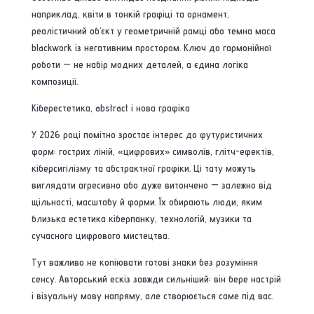
наприклад, квіти в тонкій графіці та орнамент,
реалістичний об’єкт у геометричній рамці або темна маса
blackwork із негативним простором. Ключ до гармонійної
роботи — не набір модних деталей, а єдина логіка
композиції.
Кіберестетика, abstract і нова графіка
У 2026 році помітно зростає інтерес до футуристичних
форм: гострих ліній, «цифрових» символів, глітч-ефектів,
кіберсигілізму та абстрактної графіки. Ці тату можуть
виглядати агресивно або дуже витончено — залежно від
щільності, масштабу й форми. Їх обирають люди, яким
близька естетика кіберпанку, технологій, музики та
сучасного цифрового мистецтва.
Тут важливо не копіювати готові знаки без розуміння
сенсу. Авторський ескіз завжди сильніший: він бере настрій
і візуальну мову напряму, але створюється саме під вас.